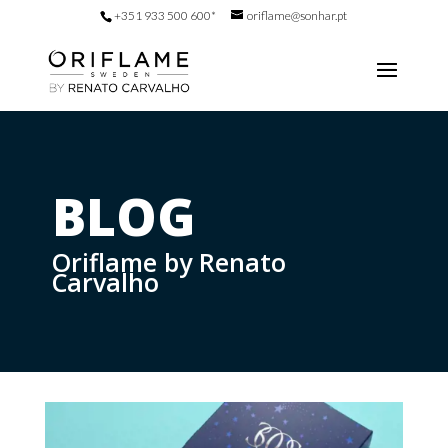
+351 933 500 600*
oriflame@sonhar.pt
BLOG
Oriflame by Renato
Carvalho