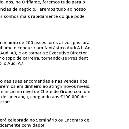
o, nós, na Oriflame, faremos tudo para o
̂ncias de negócio. Faremos tudo ao nosso
seus sonhos mais rapidamente do que pode
m mínimo de 200 assessores ativos passará
iflame e conduzir um fantástico Audi A1. Ao
 Audi A3, e ao tornar-se Executive Director
r o topo de carreira, tornando-se President
, o Audi A7.
ado nas suas encomendas e nas vendas dos
émios em dinheiro ao atingir novos níveis.
̂m início no nível de Chefe de Grupo com um
 de Liderança, chegando aos €100,000 de
ctor!
erá celebrada no Seminário ou Encontro de
aticamente convidado!