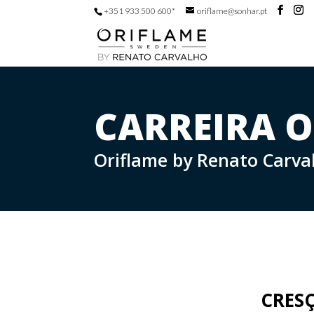
+351 933 500 600*
oriflame@sonhar.pt
CARREIRA 
Oriflame by Renato Carva
CRES