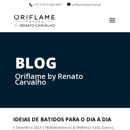
+351 933 500 600*
oriflame@sonhar.pt
BLOG
Oriflame by Renato
Carvalho
IDEIAS DE BATIDOS PARA O DIA A DIA
5 Setembro 2024
|
Multivitaminicos & Wellness Pack
,
Outros
,