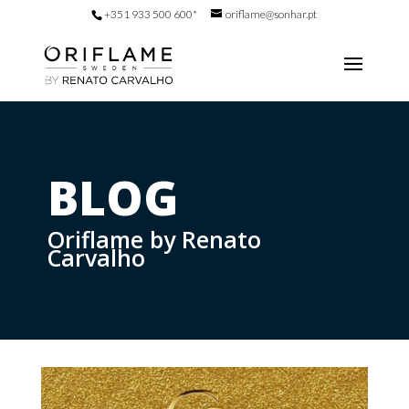
+351 933 500 600*
oriflame@sonhar.pt
BLOG
Oriflame by Renato
Carvalho