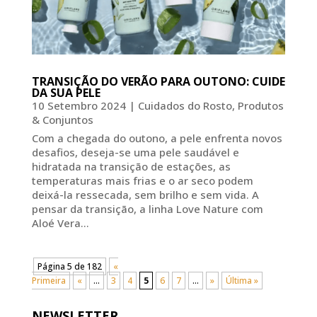
TRANSIÇÃO DO VERÃO PARA OUTONO: CUIDE
DA SUA PELE
10 Setembro 2024
|
Cuidados do Rosto
,
Produtos
& Conjuntos
Com a chegada do outono, a pele enfrenta novos
desafios, deseja-se uma pele saudável e
hidratada na transição de estações, as
temperaturas mais frias e o ar seco podem
deixá-la ressecada, sem brilho e sem vida. A
pensar da transição, a linha Love Nature com
Aloé Vera...
Página 5 de 182
«
Primeira
«
...
3
4
5
6
7
...
»
Última »
NEWSLETTER